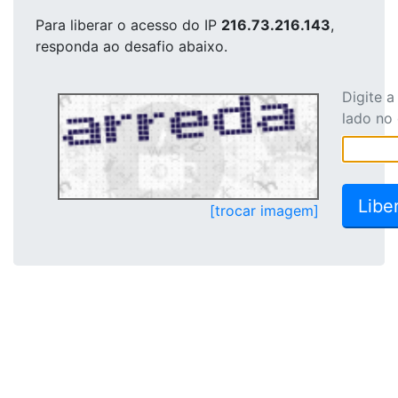
Para liberar o acesso
do IP
216.73.216.143
,
responda ao desafio abaixo.
Digite 
lado no
[trocar imagem]